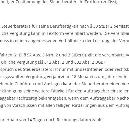
eriger Zustimmung des Steuerberaters in Textform zulässig.
Steuerberaters für seine Berufstätigkeit nach § 33 StBerG bemis
tzliche Vergütung kann in Textform vereinbart werden. Die Vereinba
 muss in einem angemessenen Verhältnis zu der Leistung, der Ver
ahren (z. B. § 57 Abs. 3 Nrn. 2 und 3 StBerG), gilt die vereinbarte 
 übliche Vergütung (§§ 612 Abs. 2 und 632 Abs. 2 BGB).
uch des Steuerberaters ist nur mit unbestrittenen oder rechtskrä
ner gezahlten Vergütung verjähren in 18 Monaten zum Jahresende
tehende Gebühren und Auslagen kann der Steuerberater einen Vors
nkündigung seine weitere Tätigkeit für den Auftraggeber einstellen
ftraggeber rechtzeitig bekanntgeben, wenn dem Auftraggeber Nachte
ng von Vorschüssen mit allen fälligen Forderungen aus dem Auftra
 innerhalb von 14 Tagen nach Rechnungsdatum zahlt.