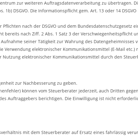
zentrum zur weiteren Auftragsdatenverarbeitung zu übertragen. D
s. 1b) DSGVO. Die Informationspflicht gem. Art. 13 oder 14 DSGVO 
einer Pflichten nach der DSGVO und dem Bundesdatenschutzgesetz ei
 bereits nach Ziff. 2 Abs. 1 Satz 3 der Verschwiegenheitspflicht un
t Aufnahme seiner Tätigkeit zur Wahrung des Datengeheimnisses ve
e Verwendung elektronischer Kommunikationsmittel (E-Mail etc.) m
r Nutzung elektronischer Kommunikationsmittel durch den Steuer
genheit zur Nachbesserung zu geben.
echenfehler) können vom Steuerberater jederzeit, auch Dritten gege
es Auftraggebers berichtigen. Die Einwilligung ist nicht erforderl
erhältnis mit dem Steuerberater auf Ersatz eines fahrlässig verur