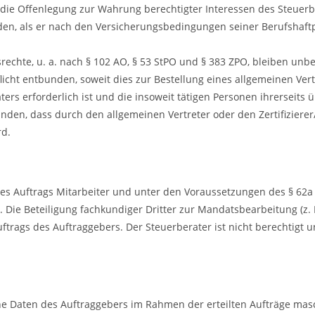
 die Offenlegung zur Wahrung berechtigter Interessen des Steuerber
den, als er nach den Versicherungsbedingungen seiner Berufshaftp
echte, u. a. nach § 102 AO, § 53 StPO und § 383 ZPO, bleiben unb
licht entbunden, soweit dies zur Bestellung eines allgemeinen Ver
aters erforderlich ist und die insoweit tätigen Personen ihrerseits
anden, dass durch den allgemeinen Vertreter oder den Zertifizierer
rd.
des Auftrags Mitarbeiter und unter den Voraussetzungen des § 62a
ie Beteiligung fachkundiger Dritter zur Mandatsbearbeitung (z. B
trags des Auftraggebers. Der Steuerberater ist nicht berechtigt un
ne Daten des Auftraggebers im Rahmen der erteilten Aufträge masc