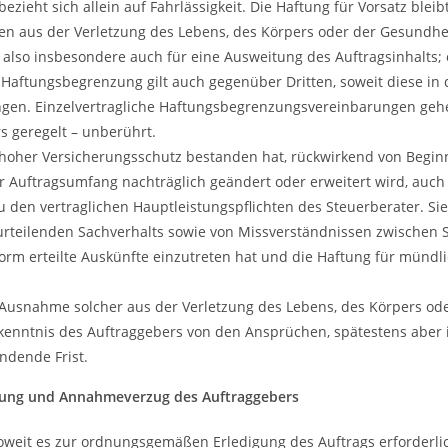
ezieht sich allein auf Fahrlässigkeit. Die Haftung für Vorsatz bl
aus der Verletzung des Lebens, des Körpers oder der Gesundheit
, also insbesondere auch für eine Ausweitung des Auftragsinhalts
Haftungsbegrenzung gilt auch gegenüber Dritten, soweit diese in d
gen. Einzelvertragliche Haftungsbegrenzungsvereinbarungen gehen
s geregelt – unberührt.
hoher Versicherungsschutz bestanden hat, rückwirkend von Begin
 Auftragsumfang nachträglich geändert oder erweitert wird, auch 
u den vertraglichen Hauptleistungspflichten des Steuerberater. Si
rteilenden Sachverhalts sowie von Missverständnissen zwischen 
tform erteilte Auskünfte einzutreten hat und die Haftung für münd
Ausnahme solcher aus der Verletzung des Lebens, des Körpers od
kenntnis des Auftraggebers von den Ansprüchen, spätestens aber 
ndende Frist.
irkung und Annahmeverzug des Auftraggebers
 soweit es zur ordnungsgemäßen Erledigung des Auftrags erforderli