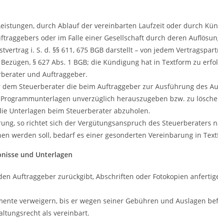
Leistungen, durch Ablauf der vereinbarten Laufzeit oder durch Kü
uftraggebers oder im Falle einer Gesellschaft durch deren Auflösu
vertrag i. S. d. §§ 611, 675 BGB darstellt – von jedem Vertragspa
n Bezügen, § 627 Abs. 1 BGB; die Kündigung hat in Textform zu erf
rberater und Auftraggeber.
r dem Steuerberater die beim Auftraggeber zur Ausführung des A
ige Programmunterlagen unverzüglich herauszugeben bzw. zu lösch
die Unterlagen beim Steuerberater abzuholen.
hrung, so richtet sich der Vergütungsanspruch des Steuerberaters 
chen werden soll, bedarf es einer gesonderten Vereinbarung in Te
ebnisse und Unterlagen
 den Auftraggeber zurückgibt, Abschriften oder Fotokopien anfert
te verweigern, bis er wegen seiner Gebühren und Auslagen befried
altungsrecht als vereinbart.