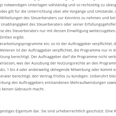
ags notwendigen Unterlagen vollständig und so rechtzeitig zu üb
ndes gilt für die Unterrichtung über alle Vorgänge und Umstände,
lle Mitteilungen des Steuerberaters zur Kenntnis zu nehmen und be
e Unabhängigkeit des Steuerberaters oder seiner Erfüllungsgehilfe
sse des Steuerberaters nur mit dessen Einwilligung weiterzugeben,
Dritten ergibt.
rarbeitungsprogramme ein, so ist der Auftraggeber verpflichtet, 
eren ist der Auftraggeber verpflichtet, die Programme nur in 
tzung berechtigt. Der Auftraggeber darf die Programme nicht verbr
nterlassen, was der Ausübung der Nutzungsrechte an den Program
7 Abs. 1 bis 4 oder anderweitig obliegende Mitwirkung oder kommt
erater berechtigt, den Vertrag fristlos zu kündigen. Unberührt ble
wirkung des Auftraggebers entstandenen Mehraufwendungen sowie
t keinen Gebrauch macht.
geistiges Eigentum dar. Sie sind urheberrechtlich geschützt. Ein