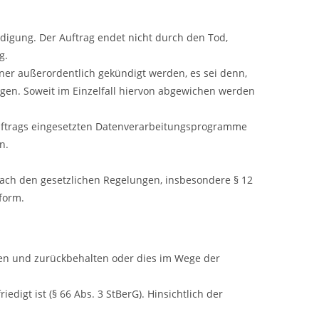
ndigung. Der Auftrag endet nicht durch den Tod,
ng.
rtner außerordentlich gekündigt werden, es sei denn,
olgen. Soweit im Einzelfall hiervon abgewichen werden
uftrags eingesetzten Datenverarbeitungsprogramme
en.
nach den gesetzlichen Regelungen, insbesondere § 12
xtform.
igen und zurückbehalten oder dies im Wege der
igt ist (§ 66 Abs. 3 StBerG). Hinsichtlich der