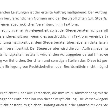
enden Leistungen ist der erteilte Auftrag maßgebend. Der Auftr
 berufsrechtlichen Normen und der Berufspflichten (vgl. StBerG,
 einer ausdrücklichen Vereinbarung in Textform.
ledigung einer Angelegenheit, so ist der Steuerberater nicht verpf
anderes gilt nur, wenn dies ausdrücklich in Textform vereinbart 
d Ordnungsmäßigkeit der dem Steuerberater übergebenen Unterlag
tform vereinbart ist. Der Steuerberater wird die vom Auftraggebe
Unrichtigkeiten feststellt, wird er den Auftraggeber darauf hinzuwe
ung vor Behörden, Gerichten und sonstigen Stellen dar. Diese ist ge
e Einlegung von Rechtsbehelfen oder Rechtsmitteln nicht möglich,
erpflichtet, über alle Tatsachen, die ihm im Zusammenhang mit de
raggeber entbindet ihn von dieser Verpflichtung. Die Verschwiege
pflicht besteht im gleichen Umfang auch für die Mitarbeiter des St